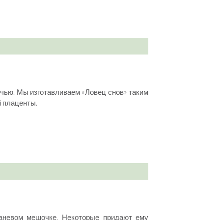
очью. Мы изготавливаем «Ловец снов» таким
й плаценты.
аневом мешочке. Некоторые придают ему