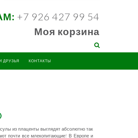
АМ:
+7 926 427 99 54
Моя корзина
И ДРУЗЬЯ
КОНТАКТЫ
)
псулы из плаценты выглядят абсолютно так
лают почти все млекопитающие! В Европе и