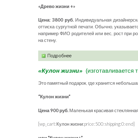
«Древо жизни +»
Цена: 3800 руб.
Индивидуальная дизайнерска
оттиска сургутной печати. Обычно, указывае
например ФИО родителей или вес, рост при р
на стену.
Подробнее
«Кулон жизни»
(изготавливается 
Это памятный подарок, где хранится небольш
“Кулон жизни”
Цена 900 руб.
Маленькая красивая стеклянная
[wp_cart:Кулон жизни:price:500:shipping:0:end]
или “Кулон жизни+”