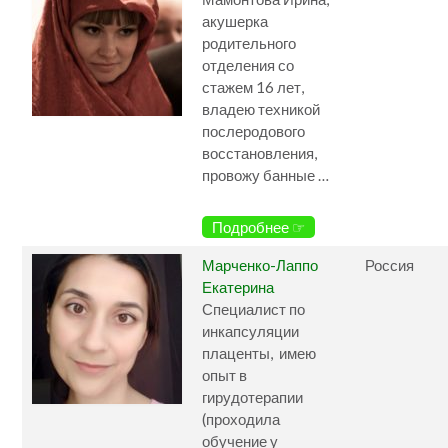
акушерка
родительного
отделения со
стажем 16 лет,
владею техникой
послеродового
восстановления,
провожу банные …
Подробнее ☞
Марченко-Лаппо
Россия
Екатерина
Специалист по
инкапсуляции
плаценты, имею
опыт в
гирудотерапии
(проходила
обучение у