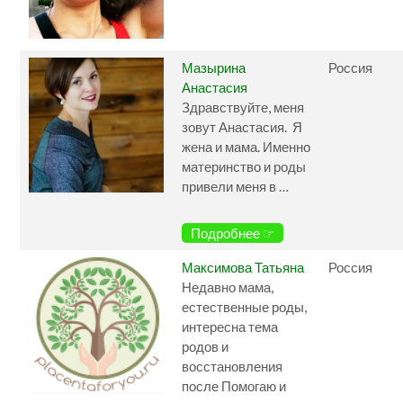
Мазырина
Россия
Анастасия
Здравствуйте, меня
зовут Анастасия. Я
жена и мама. Именно
материнство и роды
привели меня в …
Подробнее ☞
Максимова Татьяна
Россия
Недавно мама,
естественные роды,
интересна тема
родов и
восстановления
после Помогаю и