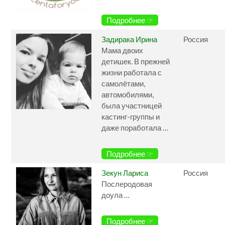
Подробнее ☞
Задирака Ирина
Россия
Мама двоих
детишек. В прежней
жизни работала с
самолётами,
автомобилями,
была участницей
кастинг-группы и
даже поработала …
Подробнее ☞
Зекун Лариса
Россия
Послеродовая
доула …
Подробнее ☞