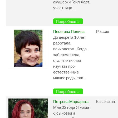
акушерки Гейл Харт,
участница …
Подробнее ☞
Песегова Полина
Россия
До декрета 10 лет
работала
психологом. Когда
забеременела,
стала активнее
изучать про
естественные
мягкие роды, так …
Подробнее ☞
Петрова Маргарита
Казахстан
Мне 32 года Я мама
6 сыновей и