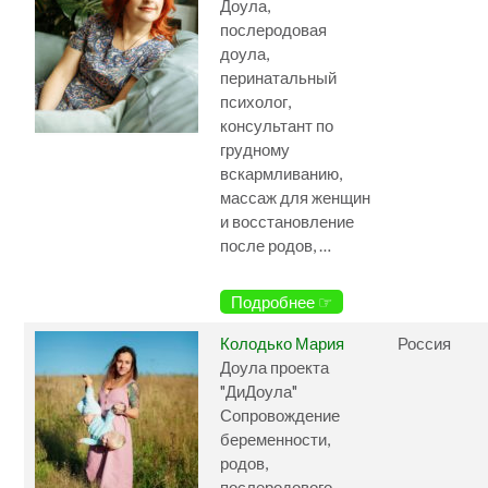
Доула,
послеродовая
доула,
перинатальный
психолог,
консультант по
грудному
вскармливанию,
массаж для женщин
и восстановление
после родов, …
Подробнее ☞
Колодько Мария
Россия
Доула проекта
"ДиДоула"
Сопровождение
беременности,
родов,
послеродового