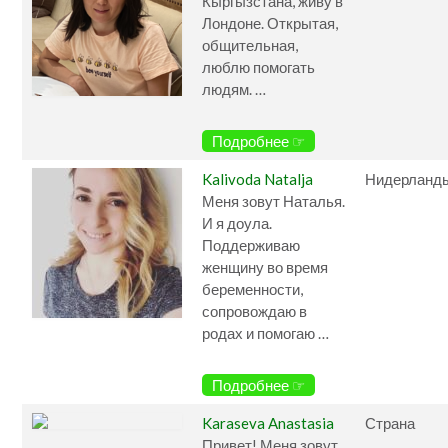
Кыргызстана, живу в
Лондоне. Открытая,
общительная,
люблю помогать
людям. …
Подробнее ☞
Kalivoda Natalja
Нидерланд
Меня зовут Наталья.
И я доула.
Поддерживаю
женщину во время
беременности,
сопровождаю в
родах и помогаю …
Подробнее ☞
Karaseva Anastasia
Страна
Привет! Меня зовут