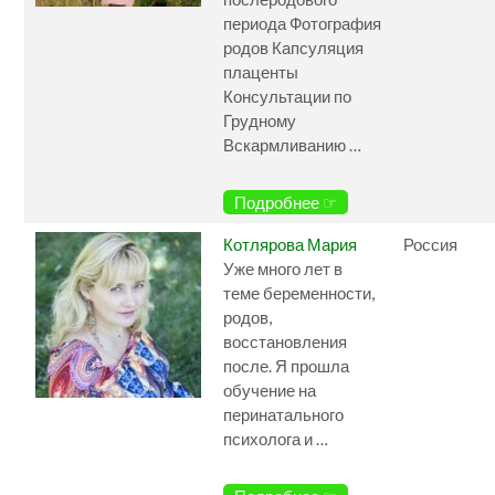
периода Фотография
родов Капсуляция
плаценты
Консультации по
Грудному
Вскармливанию …
Подробнее ☞
Котлярова Мария
Россия
Уже много лет в
теме беременности,
родов,
восстановления
после. Я прошла
обучение на
перинатального
психолога и …