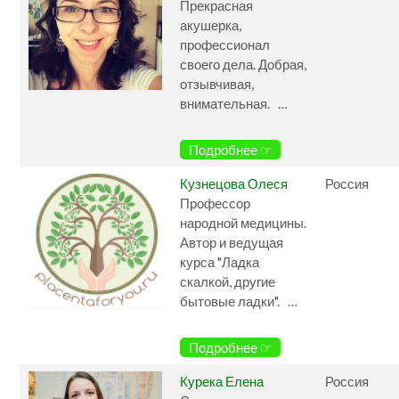
Прекрасная
акушерка,
профессионал
своего дела. Добрая,
отзывчивая,
внимательная. …
Подробнее ☞
Кузнецова Олеся
Россия
Профессор
народной медицины.
Автор и ведущая
курса "Ладка
скалкой, другие
бытовые ладки". …
Подробнее ☞
Курека Елена
Россия