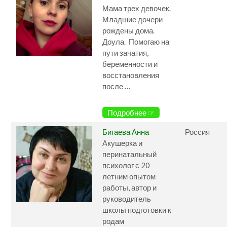
Мама трех девочек.
Младшие дочери
рождены дома.
Доула. Помогаю на
пути зачатия,
беременности и
восстановления
после …
Подробнее ☞
Бигаева Анна
Россия
Акушерка и
перинатальный
психолог с 20
летним опытом
работы, автор и
руководитель
школы подготовки к
родам