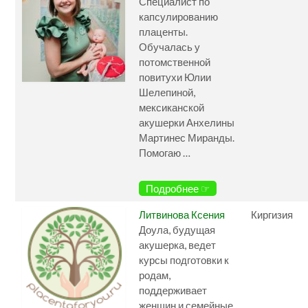
Специалист по
капсулированию
плаценты.
Обучалась у
потомственной
повитухи Юлии
Шелепиной,
мексиканской
акушерки Анхелины
Мартинес Миранды.
Помогаю …
Подробнее ☞
Литвинова Ксения
Киргизия
Доула, будущая
акушерка, ведет
курсы подготовки к
родам,
поддерживает
женщин и семейные