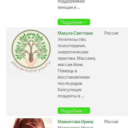
поддерживаю
женщин в …
Подробнее ☞
Макуха Светлана
Россия
Уелительство,
психотерапия,
энергетические
практики. Массажи,
массаж йони.
Помощь в
восстановлении
после родов.
Капсуляция
плаценты в …
Подробнее ☞
Мамонтова Ирина
Россия
Мамонтова Ирина,