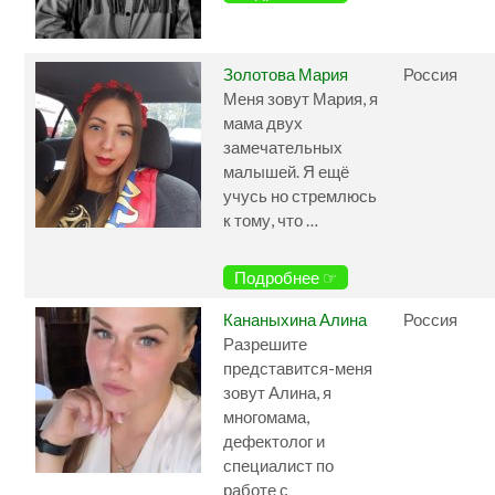
Золотова Мария
Россия
Меня зовут Мария, я
мама двух
замечательных
малышей. Я ещё
учусь но стремлюсь
к тому, что …
Подробнее ☞
Кананыхина Алина
Россия
Разрешите
представится-меня
зовут Алина, я
многомама,
дефектолог и
специалист по
работе с