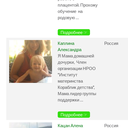
плацентой. Прохожу
обучение на
родовую …
Подробнее ☞
Каплина
Россия
Александра
Я Мама домашней
дочурки, Член
организации НРОО
"Институт
материнства
Кораблик детства",
Мама лидер группы
поддержки …
Подробнее ☞
Кацан Алена
Россия