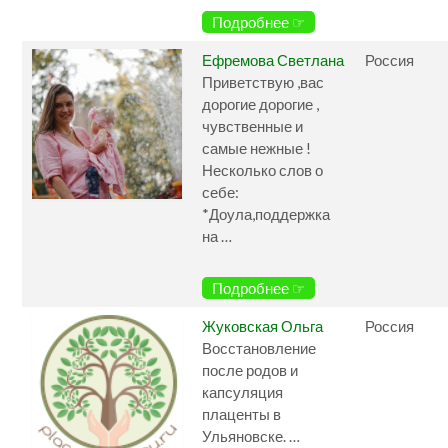
Подробнее ☞
Ефремова Светлана
Россия
Приветствую ,вас
дорогие дорогие ,
чувственные и
самые нежные !
Несколько слов о
себе:
*Доула,поддержка
на …
Подробнее ☞
Жуковская Ольга
Россия
Восстановление
после родов и
капсуляция
плаценты в
Ульяновске. …