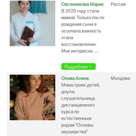
Овсянникова Мария
Россия
В 2020 году стала
мамой. Только после
рождения сына я
осознала важность
этапа
восстановления.
Мне интересна …
Подробнее ☞
Онова Алина
Молдова
Мама троих детей,
доула,
слушательница
дистанционного
курса по
естественным
родам "Основы
акушерства"