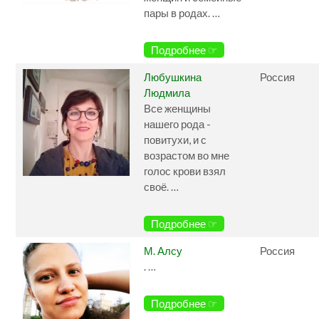
пары в родах. …
Подробнее ☞
Любушкина
Россия
Людмила
Все женщины
нашего рода -
повитухи, и с
возрастом во мне
голос крови взял
своё. …
Подробнее ☞
М. Алсу
Россия
. …
Подробнее ☞